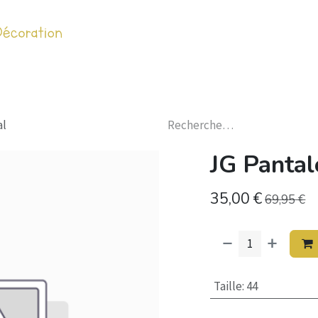
Accueil
Habilleme
al
JG Pantal
35,00
€
69,95
€
Taille
:
44