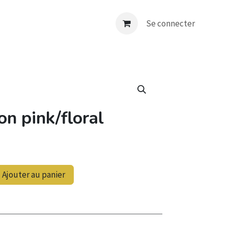
nt
Déco
E-shop
Contact
Se connecter
on pink/floral
Ajouter au panier