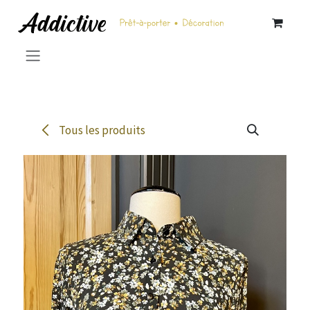
Se rendre au contenu
Tous les produits