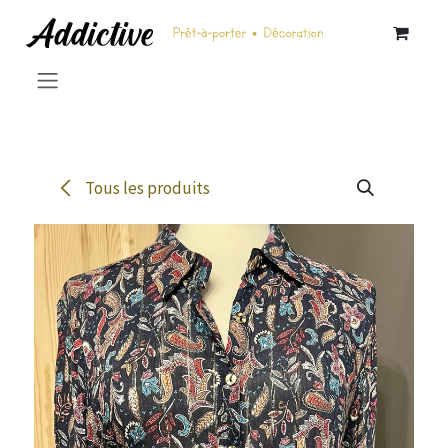
Se rendre au contenu
Tous les produits