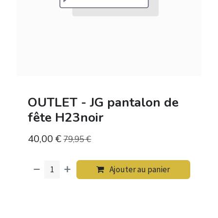
OUTLET - JG pantalon de
fête H23noir
40,00
€
79,95
€
Ajouter au panier