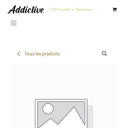
Se rendre au contenu
Tous les produits