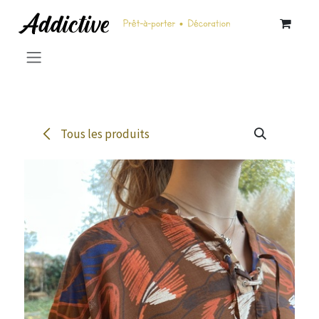
Se rendre au contenu
Tous les produits