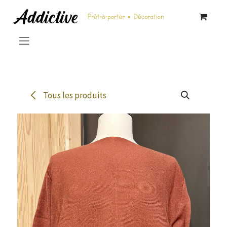
Se rendre au contenu
Tous les produits