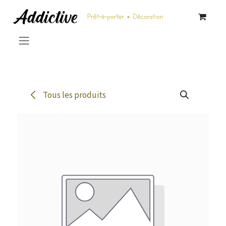
Se rendre au contenu
Tous les produits