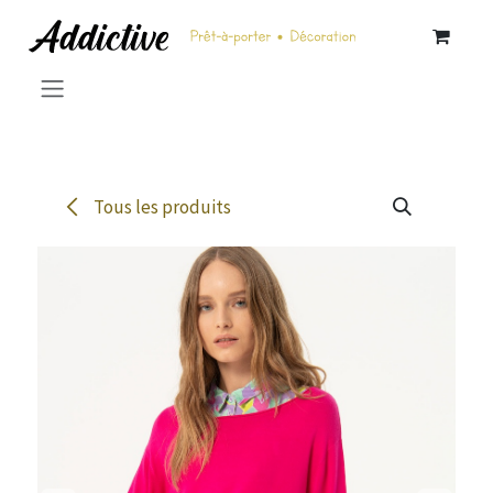
Se rendre au contenu
Tous les produits