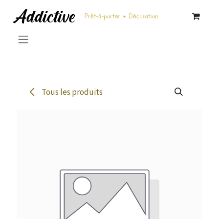
Se rendre au contenu
Tous les produits